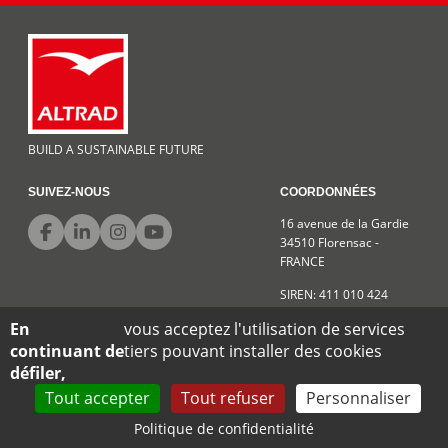
BUILD A SUSTAINABLE FUTURE
SUIVEZ-NOUS
COORDONNÉES
16 avenue de la Gardie
34510 Florensac -
FRANCE
SIREN: 411 010 424
En
vous acceptez l'utilisation de services
continuant de
tiers pouvant installer des cookies
Conditions générales de vente
Mentions légales
Confidentialité
défiler,
Plan du site
Données personnelles
Tout accepter
Tout refuser
Personnaliser
Politique de confidentialité
Développé par
Web ex Machina
Altrad Plettac Mefran © 2026