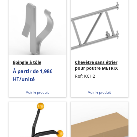
Épingle à tôle
Chevêtre sans étrier
pour poutre METRIX
À partir de 1,98€
Ref: KCH2
HT/unité
Voir le produit
Voir le produit