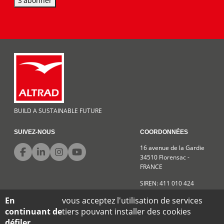
S'abonner
BUILD A SUSTAINABLE FUTURE
SUIVEZ-NOUS
COORDONNÉES
16 avenue de la Gardie
34510 Florensac -
FRANCE
SIREN: 411 010 424
En
vous acceptez l'utilisation de services
continuant de
tiers pouvant installer des cookies
Conditions générales de vente
Mentions légales
Confidentialité
défiler,