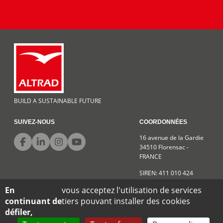
BUILD A SUSTAINABLE FUTURE
SUIVEZ-NOUS
COORDONNÉES
16 avenue de la Gardie
34510 Florensac -
FRANCE
SIREN: 411 010 424
En
vous acceptez l'utilisation de services
continuant de
tiers pouvant installer des cookies
Conditions générales de vente
Mentions légales
Confidentialité
défiler,
Plan du site
Données personnelles